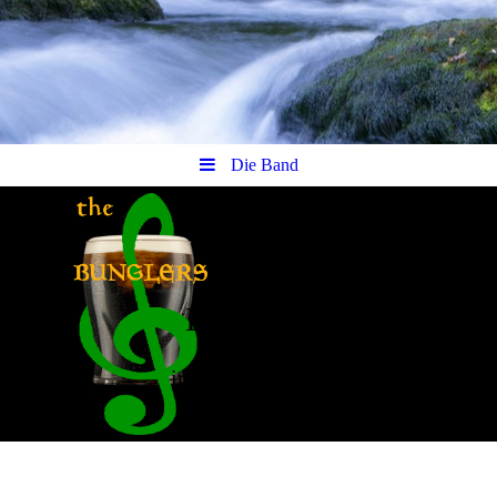
Die Band
The
Bunglers
irische Pubmusik